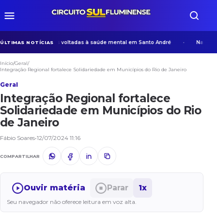
 desenvolve ações voltadas à saúde mental em Santo André
Na era da
ÚLTIMAS NOTÍCIAS
Início
/
Geral
/
Integração Regional fortalece Solidariedade em Municípios do Rio de Janeiro
Geral
Integração Regional fortalece
Solidariedade em Municípios do Rio
de Janeiro
Fábio Soares
•
12/07/2024 11:16
COMPARTILHAR
Ouvir matéria
Parar
1x
Seu navegador não oferece leitura em voz alta.