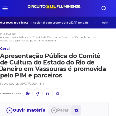
erniza mapeamento nacional com tecnologia LiDAR no país
Active Life
ÚLTIMAS NOTÍCIAS
Início
/
Geral
/
Apresentação Pública do Comitê de Cultura do Estado do Rio de Janeiro em
Vassouras é promovida pelo PIM e parceiros
Geral
Apresentação Pública do Comitê
de Cultura do Estado do Rio de
Janeiro em Vassouras é promovida
pelo PIM e parceiros
Fábio Soares
•
09/07/2024 13:41
COMPARTILHAR
Ouvir matéria
Parar
1x