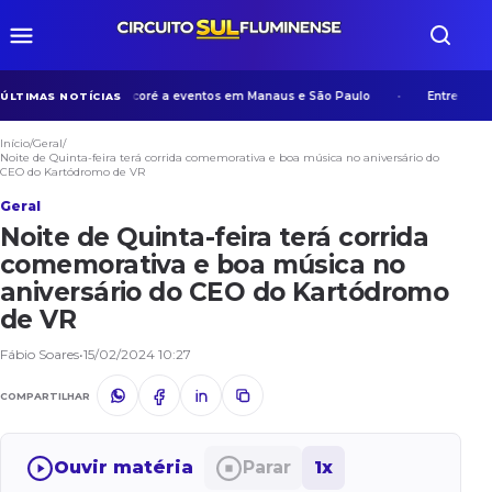
va experiência de Manicoré a eventos em Manaus e São Paulo
Entre algori
ÚLTIMAS NOTÍCIAS
Início
/
Geral
/
Noite de Quinta-feira terá corrida comemorativa e boa música no aniversário do
CEO do Kartódromo de VR
Geral
Noite de Quinta-feira terá corrida
comemorativa e boa música no
aniversário do CEO do Kartódromo
de VR
Fábio Soares
•
15/02/2024 10:27
COMPARTILHAR
Ouvir matéria
Parar
1x