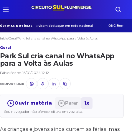
osos em Volta Redonda viram destaque em rede nacional
ONG Bom Samari
ÚLTIMAS NOTÍCIAS
Início
/
Geral
/
Park Sul cria canal no WhatsApp para a Volta às Aulas
Geral
Park Sul cria canal no WhatsApp
para a Volta às Aulas
Fábio Soares
•
15/01/2024 12:12
COMPARTILHAR
Ouvir matéria
Parar
1x
Seu navegador não oferece leitura em voz alta.
As crianças e jovens ainda curtem as férias, mas