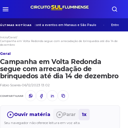
a experiência de Manicoré a eventos em Manaus e São Paulo
Entre algori
ÚLTIMAS NOTÍCIAS
Início
/
Geral
/
Campanha em Volta Redonda segue com arrecadação de brinquedos até dia 14 de
dezembro
Geral
Campanha em Volta Redonda
segue com arrecadação de
brinquedos até dia 14 de dezembro
Fábio Soares
•
06/12/2023 13:02
COMPARTILHAR
Ouvir matéria
Parar
1x
Seu navegador não oferece leitura em voz alta.