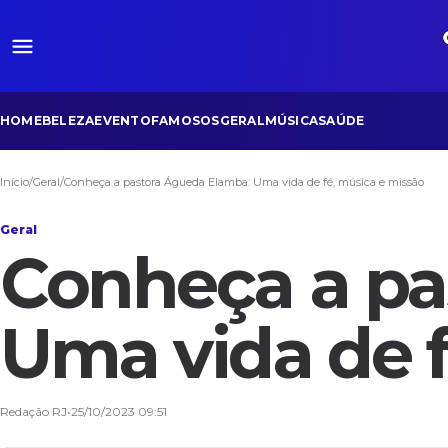
HOME
BELEZA
EVENTO
FAMOSOS
GERAL
MÚSICA
SAÚDE
Início
/
Geral
/
Conheça a pastora Águeda Elamba: Uma vida de fé, música e missão
Geral
Conheça a pa
Uma vida de f
Redação RJ
•
25/10/2023 09:51