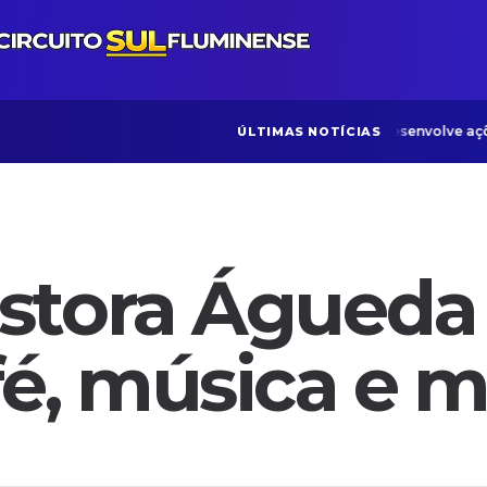
ONG Bom Samaritano desenvolve ações v
ÚLTIMAS NOTÍCIAS
stora Águeda
é, música e m