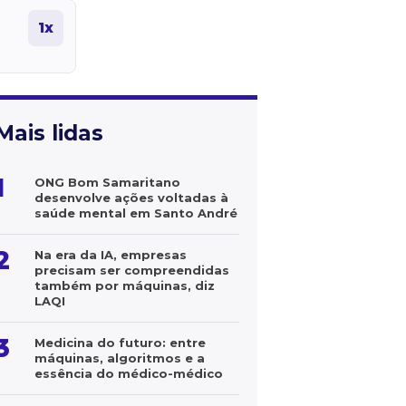
1x
Mais lidas
1
ONG Bom Samaritano
desenvolve ações voltadas à
saúde mental em Santo André
2
Na era da IA, empresas
precisam ser compreendidas
também por máquinas, diz
LAQI
3
Medicina do futuro: entre
máquinas, algoritmos e a
essência do médico-médico