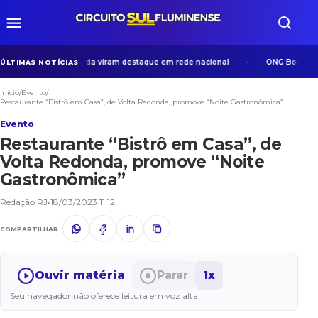
idosos em Volta Redonda viram destaque em rede nacional
ONG Bom Samar
ÚLTIMAS NOTÍCIAS
Início
/
Evento
/
Restaurante “Bistrô em Casa”, de Volta Redonda, promove “Noite Gastronômica”
Evento
Restaurante “Bistrô em Casa”, de
Volta Redonda, promove “Noite
Gastronômica”
Redação RJ
•
18/03/2023 11:12
COMPARTILHAR
Ouvir matéria
Parar
1x
Seu navegador não oferece leitura em voz alta.