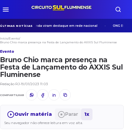
 idosos em Volta Redonda viram destaque em rede nacional
ONG Bom Sama
ÚLTIMAS NOTÍCIAS
Início
/
Evento
/
Bruno Chio marca presença na Festa de Lançamento do AXXIS Sul Fluminense
Evento
Bruno Chio marca presença na
Festa de Lançamento do AXXIS Sul
Fluminense
Redação RJ
•
19/01/2023 11:03
COMPARTILHAR
Ouvir matéria
Parar
1x
Seu navegador não oferece leitura em voz alta.