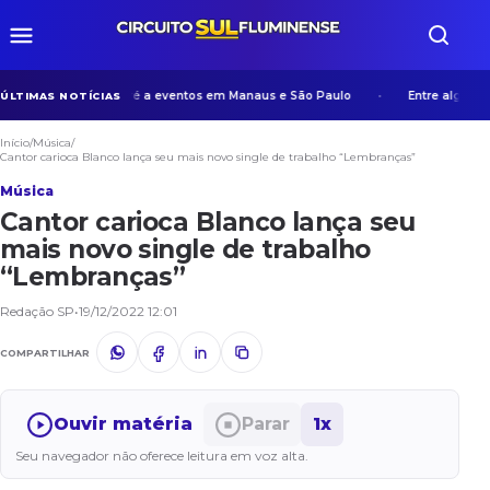
xperiência de Manicoré a eventos em Manaus e São Paulo
Entre algoritmo
ÚLTIMAS NOTÍCIAS
Início
/
Música
/
Cantor carioca Blanco lança seu mais novo single de trabalho “Lembranças”
Música
Cantor carioca Blanco lança seu
mais novo single de trabalho
“Lembranças”
Redação SP
•
19/12/2022 12:01
COMPARTILHAR
Ouvir matéria
Parar
1x
Seu navegador não oferece leitura em voz alta.