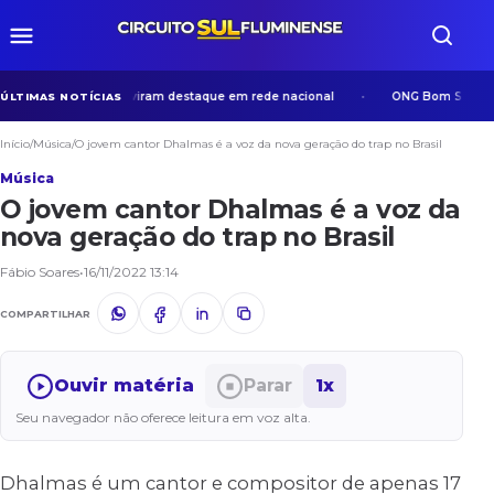
os em Volta Redonda viram destaque em rede nacional
ONG Bom Samaritan
ÚLTIMAS NOTÍCIAS
Início
/
Música
/
O jovem cantor Dhalmas é a voz da nova geração do trap no Brasil
Música
O jovem cantor Dhalmas é a voz da
nova geração do trap no Brasil
Fábio Soares
•
16/11/2022 13:14
COMPARTILHAR
Ouvir matéria
Parar
1x
Seu navegador não oferece leitura em voz alta.
Dhalmas é um cantor e compositor de apenas 17