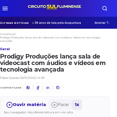
nquista histórica após 38 anos de luta pela Acupuntura
Arismar Topogra
ÚLTIMAS NOTÍCIAS
Início
/
Geral
/
Prodigy Produções lança sala de videocast com áudios e vídeos em tecnologia
avançada
Geral
Prodigy Produções lança sala de
videocast com áudios e vídeos em
tecnologia avançada
Fábio Soares
•
25/10/2022 14:59
COMPARTILHAR
Ouvir matéria
Parar
1x
Seu navegador não oferece leitura em voz alta.