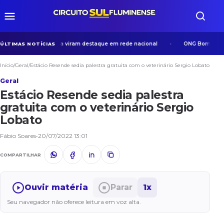
osos em Volta Redonda viram destaque em rede nacional
ONG Bom Samari
ÚLTIMAS NOTÍCIAS
Início
/
Geral
/
Estácio Resende sedia palestra gratuita com o veterinário Sergio Lobato
Geral
Estácio Resende sedia palestra
gratuita com o veterinário Sergio
Lobato
Fábio Soares
•
20/07/2022 13:01
COMPARTILHAR
Ouvir matéria
Parar
1x
Seu navegador não oferece leitura em voz alta.