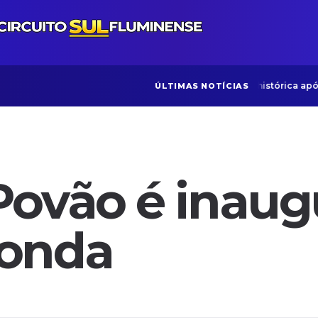
CNAA celebra conquista histórica após 
ÚLTIMAS NOTÍCIAS
Povão é inau
donda