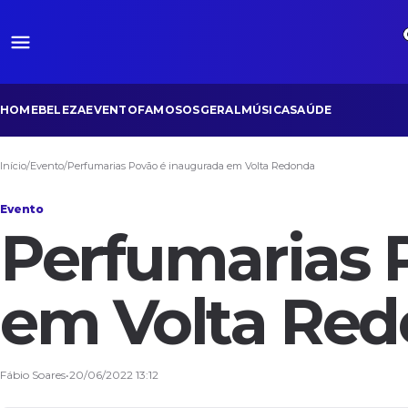
HOME
BELEZA
EVENTO
FAMOSOS
GERAL
MÚSICA
SAÚDE
Início
/
Evento
/
Perfumarias Povão é inaugurada em Volta Redonda
Evento
Perfumarias 
em Volta Re
Fábio Soares
•
20/06/2022 13:12