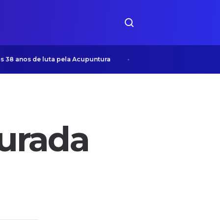
38 anos de luta pela Acupuntura
Arismar Topografia mode
gurada