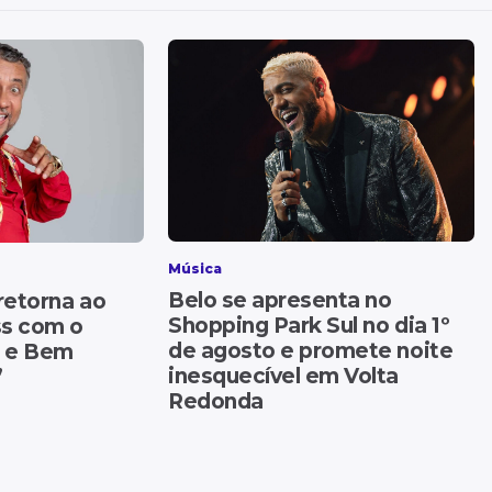
Música
Belo se apresenta no
retorna ao
Shopping Park Sul no dia 1º
s com o
de agosto e promete noite
ó e Bem
inesquecível em Volta
”
Redonda