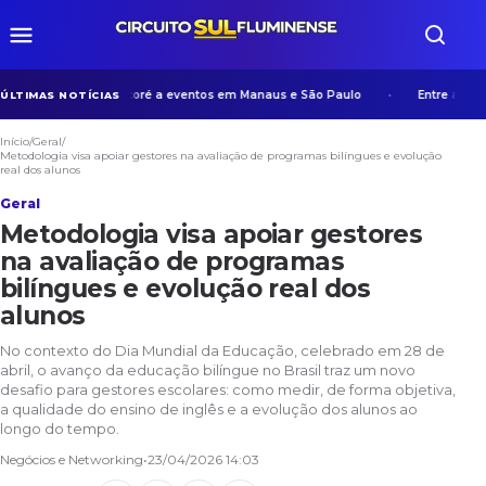
xperiência de Manicoré a eventos em Manaus e São Paulo
Entre algoritmo
ÚLTIMAS NOTÍCIAS
Início
/
Geral
/
Metodologia visa apoiar gestores na avaliação de programas bilíngues e evolução
real dos alunos
Geral
Metodologia visa apoiar gestores
na avaliação de programas
bilíngues e evolução real dos
alunos
No contexto do Dia Mundial da Educação, celebrado em 28 de
abril, o avanço da educação bilíngue no Brasil traz um novo
desafio para gestores escolares: como medir, de forma objetiva,
a qualidade do ensino de inglês e a evolução dos alunos ao
longo do tempo.
Negócios e Networking
•
23/04/2026 14:03