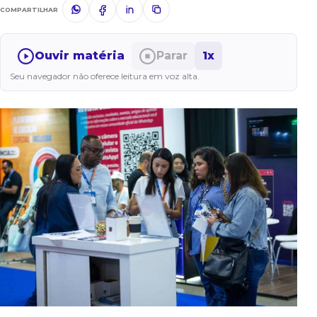
COMPARTILHAR
Ouvir matéria
Parar
1x
Seu navegador não oferece leitura em voz alta.