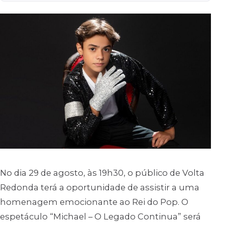
No dia 29 de agosto, às 19h30, o público de Volta
Redonda terá a oportunidade de assistir a uma
homenagem emocionante ao Rei do Pop. O
espetáculo “Michael – O Legado Continua” será